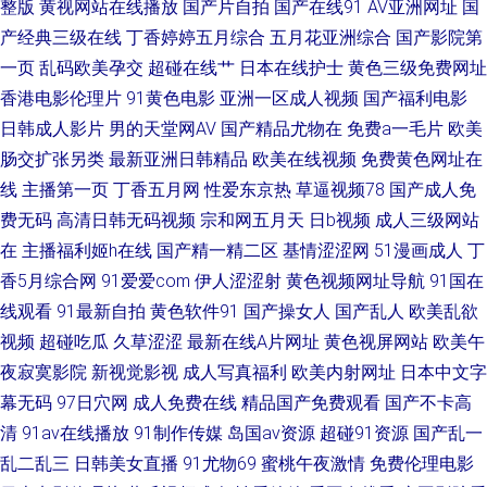
人dy亚洲 久久草莓在线 人妖看片AV网站 性少妇果冻传媒 久草影片 51视频
整版
黄视网站在线播放
国产片自拍
国产在线91
AV亚洲网址
国
产经典三级在线
丁香婷婷五月综合
五月花亚洲综合
国产影院第
网站 无码熟女色 97在线观看视频 国产不卡无马 另类黑人欧美 少妇丝袜伦理
一页
乱码欧美孕交
超碰在线艹
日本在线护士
黄色三级免费网址
香港电影伦理片
91黄色电影
亚洲一区成人视频
国产福利电影
制服中文丝 www欧美日 欧美自拍色图 99精品视频在线 后入大屁股少妇 青
日韩成人影片
男的天堂网AV
国产精品尤物在
免费a一毛片
欧美
肠交扩张另类
最新亚洲日韩精品
欧美在线视频
免费黄色网址在
娱乐91国产 香蕉在线视频 91孕妇在线观看 福利社一区 成人电影A片 日韩无
线
主播第一页
丁香五月网
性爱东京热
草逼视频78
国产成人免
费无码
高清日韩无码视频
宗和网五月天
日b视频
成人三级网站
人区艹 国产人妻喷水视频 日韩卡一卡二卡三 俺去啦最新网站 激情网页 日本
在
主播福利姬h在线
国产精一精二区
基情涩涩网
51漫画成人
丁
特黄 自拍十区 超碰极品 久草免费福利网站
香5月综合网
91爱爱com
伊人涩涩射
黄色视频网址导航
91国在
线观看
91最新自拍
黄色软件91
国产操女人
国产乱人
欧美乱欲
视频
超碰吃瓜
久草涩涩
最新在线A片网址
黄色视屏网站
欧美午
夜寂寞影院
新视觉影视
成人写真福利
欧美内射网址
日本中文字
幕无码
97日穴网
成人免费在线
精品国产免费观看
国产不卡高
清
91av在线播放
91制作传媒
岛国av资源
超碰91资源
国产乱一
乱二乱三
日韩美女直播
91尤物69
蜜桃午夜激情
免费伦理电影