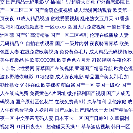
交
国产精品无码电影
91插插库
97超碰大香蕉
户外自慰影院
国
产一区二区二区
国产偷窥盗摄视频
成人动漫网站观看
欧美第一
产播放 日本人日 天天透天天干 亚洲变态性爱网 中文字幕日韩专区 91黄色电
页夜夜
91成人精品视频
蜜桃爱爱视频
乱伦熟女五月天
91香蕉
视
福利在线视频直播
一区xxxxx
岛国大片免费视频
一道日本亚
影院 91福利老司机 91社私密麻豆 91只有精品 99热在 国家密码2 偷拍偷窥
洲香蕉
国产91高清精品
国产一区二区福利
伦理在线播放
人妻
婷婷视频 WWW85播播 福利导航久久 国产ts豆花 精东影业蜜桃91 老湿影院
无码精品
91自拍在线观看
国产一级片内射
夜夜骑青青草
欧美
色图人妻
在线免费欧美视频
免费黄色毛片
成人精品无码视频
欧
免费69 欧美精品激情视頻 欧洲操b精品 三级片操逼 天天操视频网站 亚洲Av
美午夜极品
性欧美ⅩⅩⅩⅩ乱
欧美色色六月天
91影视网
午夜伦不
卡
加勒比性爱网
青草国产在线视频
亚洲国产精品导航
欧美色淫
色情网占 自慰综合网 91狼友在线观看 99热主页 白浆喷水逼特写 国产理论在
波多野结依电影
91狠狠撸
成人深夜电影
精品国产美女剃毛
加
勒比熟女
91碰在线
欧美裸模
萌白酱国产一区
美国一级AV
国产
线观看 精品色色 久久微拍网 91桃花福利 狠狠干中文字幕 伦理片大香蕉 欧
人在线成免费
免费黄色A片网址
微拍福利国产视频
国产人成无
码视频
国产原创区色花堂
在线免费黄A片
久草福利
乱伦家庭
成
美极限扩肛 日韩1234区 色色五月天网站 五月天福利影院 亚洲色图私拍91
人午夜免费视频
人妖射精
国产屁屁
国产精品天干天
国产精品午
91成人社区 AV在线久草 肏屄一区二区三 东方AV在线播放 国区一区二区视频
夜一区
中文字幕无码人妻
日本不卡二区
国产日韩91
久草福利
视频网
91日日夜夜91
超碰碰天天操
91草草酒店视频
韩日一区
久热精品8 青娱乐青青91 日韩三级网站 午夜秀秀 在线91 91综合色图 www