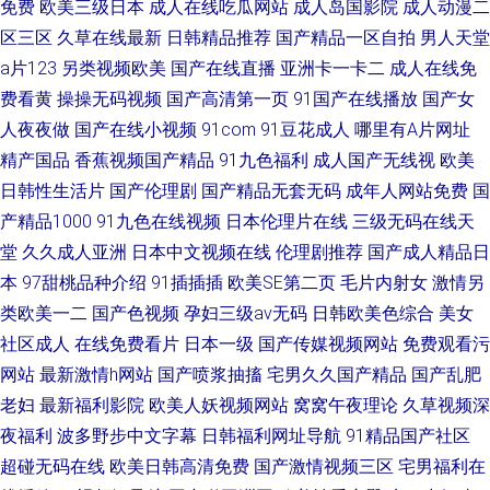
免费
欧美三级日本
成人在线吃瓜网站
成人岛国影院
成人动漫二
区三区
久草在线最新
日韩精品推荐
国产精品一区自拍
男人天堂
a片123
另类视频欧美
国产在线直播
亚洲卡一卡二
成人在线免
费看黄
操操无码视频
国产高清第一页
91国产在线播放
国产女
人夜夜做
国产在线小视频
91com
91豆花成人
哪里有A片网址
精产国品
香蕉视频国产精品
91九色福利
成人国产无线视
欧美
日韩性生活片
国产伦理剧
国产精品无套无码
成年人网站免费
国
产精品1000
91九色在线视频
日本伦理片在线
三级无码在线天
堂
久久成人亚洲
日本中文视频在线
伦理剧推荐
国产成人精品日
本
97甜桃品种介绍
91插插插
欧美SE第二页
毛片内射女
激情另
类欧美一二
国产色视频
孕妇三级av无码
日韩欧美色综合
美女
社区成人
在线免费看片
日本一级
国产传媒视频网站
免费观看污
网站
最新激情h网站
国产喷浆抽搐
宅男久久国产精品
国产乱肥
老妇
最新福利影院
欧美人妖视频网站
窝窝午夜理论
久草视频深
夜福利
波多野步中文字幕
日韩福利网址导航
91精品国产社区
超碰无码在线
欧美日韩高清免费
国产激情视频三区
宅男福利在