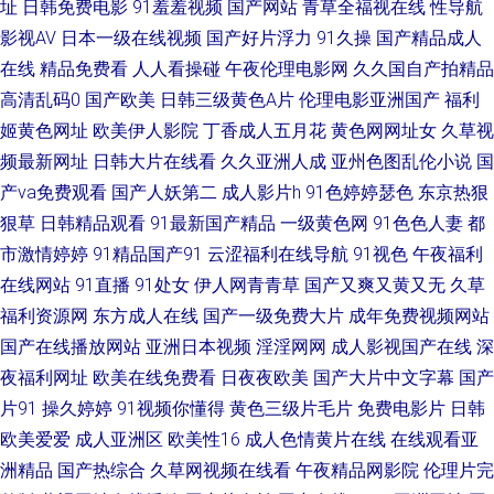
址
日韩免费电影
91羞羞视频
国产网站
青草全福视在线
性导航
影视AV
日本一级在线视频
国产好片浮力
91久操
国产精品成人
妖专区 先锋资源每日av 97免费在线视频 岛国A片 精品一二三专区 欧美另类
在线
精品免费看
人人看操碰
午夜伦理电影网
久久国自产拍精品
高清乱码0
国产欧美
日韩三级黄色A片
伦理电影亚洲国产
福利
群交 日韩色图 亚洲AV色导航 91看片成人版 国产精品色窝窝 男女生互操 日
姬黄色网址
欧美伊人影院
丁香成人五月花
黄色网网址女
久草视
频最新网址
日韩大片在线看
久久亚洲人成
亚州色图乱伦小说
国
韩精品视频一区 亚洲五五艹 99超碰人人爱 大香蕉资源网 黄色免费网站看片
产va免费观看
国产人妖第二
成人影片h
91色婷婷瑟色
东京热狠
欧美TV少妇 伪娘白丝sm调教 91资原总站 国产激情AV 狼友视频 日本在www
狠草
日韩精品观看
91最新国产精品
一级黄色网
91色色人妻
都
市激情婷婷
91精品国产91
云涩福利在线导航
91视色
午夜福利
电影 亚洲天堂免费 97国产最新 成人视频香蕉 黑丝美女被爆操 欧美老女人
在线网站
91直播
91处女
伊人网青青草
国产又爽又黄又无
久草
福利资源网
东方成人在线
国产一级免费大片
成年免费视频网站
四虎性爱aV 91在线国内 国产人妖群交 免费人人操 日韩影院五区 在线香蕉
国产在线播放网站
亚洲日本视频
淫淫网网
成人影视国产在线
深
夜福利网址
欧美在线免费看
日夜夜欧美
国产大片中文字幕
国产
97亚洲精品成人 福利姬AV网站 久久这里有精品 日本美女啪啪啪 91大神西瓜
片91
操久婷婷
91视频你懂得
黄色三级片毛片
免费电影片
日韩
欧美爱爱
成人亚洲区
欧美性16
成人色情黄片在线
在线观看亚
超碰蜜臀91 后入色站 欧美性爱去干网 偷窥自拍亚洲色图 91女孩色女导航 成
洲精品
国产热综合
久草网视频在线看
午夜精品网影院
伦理片完