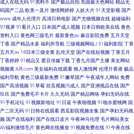
成人在线无码
91黑料不
国产极品自拍
岛国最大色网站
精品无
码国产二品
欧美一及片
激情网婷婷
人妖大片
91天堂影视
国产
www
成年人伦理片
高清日韩电影
国产尤物视频在线
超碰福利
97视屏
91看片入口
日本国产成人视频
日本日韩欧美在线
黄色
资料入口
黄色网三级毛片
最新黄色av
麻豆影院免费
五月天堂
丁香
国产精品水多
福利所导航
三级视频网站J
51福利影院
丁香
五月天av
18日本三级全黄
乱伦天堂
国产在线短视频
丁香五月
丁香婷婷
91精品又
爱豆传媒下载
丁香九月国产主播
美女网站
视频黄
A片com
美女福利在线观看
狼人激情网
伦理片香港
极品
福利导航
黄色三级最新免费
91嫩草国产
午夜成年人网站
免费
国产高清视频
91草莓
丝瓜视频污成人
国产亚洲视品在线
国产
玖玖
国产免费毛不卡片
久久无码
国产精品网络
孕妇无码在线
91手机论坛
91视频新地址
91日逼
午夜啪视频
91啪水蜜桃网
国
产二区无码
91日韩在线观看
西瓜影院视频全集
国产孕妇无码视
频
国产在线福利
国产在线日皮片
午夜神马伦理
毛片网站美女
AV福利激情毛片
黄色网在线播放
91视频免费在线
91午夜在线