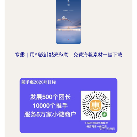
寒露｜用AI設計點亮秋意，免費海報素材一鍵下載