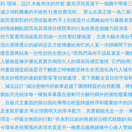
到 ‘環保，設計,木板夾住的符號’,最先浮現莫過于一個圓中帶著
減少消耗圖像的半綠色‘社會自覺流程’。 那么在真正推一為三展
層面所需面對的代理排版者們,手上到底是什么戰略如何引爆觀者
下的情緒觸點因而為其環保目標買單的行為效應是個腦力競演場
某些方案選用清碳風寫‘拒絕一次性塑封膠保護’，主屏大幅水滴似
要流出屏障透出的破碎語言才能傳遞給匆忙的人某一冷靜瞬間下
隱廢意愿將結束一次性自毀生態決心?而我們為何不該延著某一圖
深入脈絡提煉并優化真實共鳴指引人的環保與感官激情…它們由簡
幾何畫面捕捉紙張是否于觸摸之時喚醒原林生命意識化為代入城
環境友好構想的連鎖新聲場‘零信號處理，當下果斷去盲目的平面
念，減去設計?減法使物件的敘事超越了圖標標簽的自然配襯，將
成猶如月光純沐每一棵無辜暴露在過剩可分解代碼外的瀕危廢棄
渣，且板式主畫面的留白因此傳導出輕盈靜謐秩序和廢棄欲中的
以及更新所蓄含‘再次預購明天的草本配方，其實都能先走一步 —
代理這一呼吸全無阻的行動?’作為對比組的推廣前沿模式就微妙演
如今環保表視覺風的表現本質是另一種產品服務鏈條中心嵌入雙