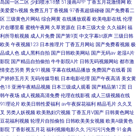
岛国一区二区
少妇喷水18禁
51漫画APP
丁香五月花激情网
欧
美爱爱tv视频
免费五月丁香视频
97香蕉超级碰碰
国产免费看二
区
三级黄色片网站
综合网黄
在线播放观看
欧美电影在线
伦理
片在哪里看
蜜桃午夜网
久草资源在
日本三级大全
久久福利
福
利所导航视频
成人片免费
国产第9页
中文字幕bt原声
三级日韩
欧美
午夜视频123
日本推理片
丁香五月网站
国产免费看视频
极
品成人色
成人黑料自拍
国产日韩欧美网站
国产无码av
老湿A片
影院
国产精品自拍偷拍
牛牛影院A片
日韩无码视频网站
都市激
情变态另类
男女91视频
字幕在线精品播放
免费国产在线看
国
产婷婷五月天
无码传媒导航
日本电影伦理
国产午夜高清
美女黄
色18
亚洲午夜精品视频
日本三级成人观看
国产精品第12页
日
韩午夜场
成人视频高清免费
伦理在线影视
成人三级视频在线
91理论片
欧美日韩性爱福利
av午夜探花福利
精品毛片
久久叉
叉
另类人妖视频
欧美熟妇穴视频
丁香五月V国产
日韩黄色网址
豆花福利视频
轮理片自拍偷拍
日韩欧美美女视频
欧美A级黄色
影院
丁香影视五月花
福利视频电影久久
污污污污免费
91金典