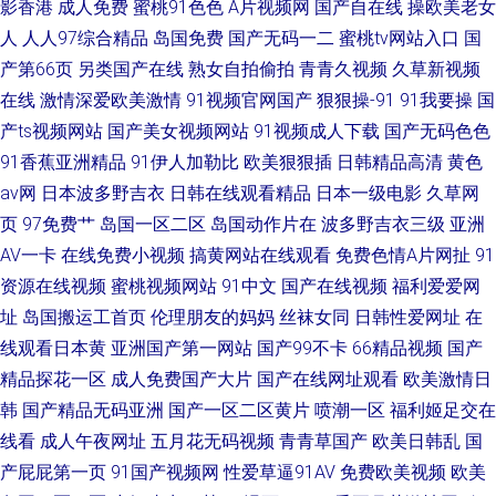
影香港
成人免费
蜜桃91色色
A片视频网
国产自在线
操欧美老女
人
人人97综合精品
岛国免费
国产无码一二
蜜桃tv网站入口
国
产第66页
另类国产在线
熟女自拍偷拍
青青久视频
久草新视频
在线
激情深爱欧美激情
91视频官网国产
狠狠操-91
91我要操
国
产ts视频网站
国产美女视频网站
91视频成人下载
国产无码色色
91香蕉亚洲精品
91伊人加勒比
欧美狠狠插
日韩精品高清
黄色
av网
日本波多野吉衣
日韩在线观看精品
日本一级电影
久草网
页
97免费艹
岛国一区二区
岛国动作片在
波多野吉衣三级
亚洲
AV一卡
在线免费小视频
搞黄网站在线观看
免费色情A片网扯
91
资源在线视频
蜜桃视频网站
91中文
国产在线视频
福利爱爱网
址
岛国搬运工首页
伦理朋友的妈妈
丝袜女同
日韩性爱网址
在
线观看日本黄
亚洲国产第一网站
国产99不卡
66精品视频
国产
精品探花一区
成人免费国产大片
国产在线网址观看
欧美激情日
韩
国产精品无码亚洲
国产一区二区黄片
喷潮一区
福利姬足交在
线看
成人午夜网址
五月花无码视频
青青草国产
欧美日韩乱
国
产屁屁第一页
91国产视频网
性爱草逼91AV
免费欧美视频
欧美