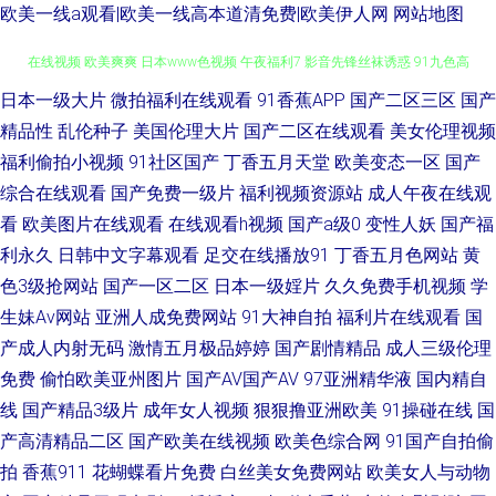
欧美一线a观看|欧美一线高本道清免费|欧美伊人网
网站地图
日本一级大片
微拍福利在线观看
91香蕉APP
国产二区三区
国产
福利视频在线导航 色色成人电影 国产超碰青青草 激情五月天宗合 久久伊人
精品性
乱伦种子
美国伦理大片
国产二区在线观看
美女伦理视频
在线视频 欧美爽爽 日本www色视频 午夜福利7 影音先锋丝袜诱惑 91九色高
福利偷拍小视频
91社区国产
丁香五月天堂
欧美变态一区
国产
综合在线观看
国产免费一级片
福利视频资源站
成人午夜在线观
潮 WWW婷婷c0m 大香蕉45 韩国无码影院 麻豆午夜福利影院 欧美国产视频
看
欧美图片在线观看
在线观看h视频
国产a级0
变性人妖
国产福
利永久
日韩中文字幕观看
足交在线播放91
丁香五月色网站
黄
操碰在线 韩国男女做爱 久久情爱网 欧美性爱先锋 日韩色图合集 午夜剧场老
色3级抢网站
国产一区二区
日本一级婬片
久久免费手机视频
学
生妹Av网站
亚洲人成免费网站
91大神自拍
福利片在线观看
国
司机 伊人在线欧洲 91黄色爆菊 99在线小视 av一区二区三区 国产综合三级
产成人内射无码
激情五月极品婷婷
国产剧情精品
成人三级伦理
精品国产九九九 欧美色网1区 人人操人人干网 午夜av伦理片 亚洲AV色导航
免费
偷怕欧美亚州图片
国产AV国产AV
97亚洲精华液
国内精自
线
国产精品3级片
成年女人视频
狠狠撸亚洲欧美
91操碰在线
国
黄网在线看可下载 欧洲视频一区 91干逼电影网 AV性爱在线 超碰大青青97
产高清精品二区
国产欧美在线视频
欧美色综合网
91国产自拍偷
拍
香蕉911
花蝴蝶看片免费
白丝美女免费网站
欧美女人与动物
国产成人福利导航 韩日AV免费影院 精品在线视频91 欧美三级专区 青青草国