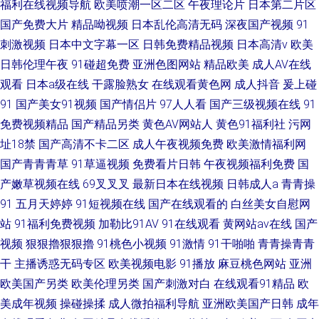
福利在线视频导航
欧美喷潮一区二区
午夜理论片
日本第二片区
国产免费大片
精品呦视频
日本乱伦高清无码
深夜国产视频
91
刺激视频
日本中文字幕一区
日韩免费精品视频
日本高清v
欧美
日韩伦理午夜
91碰超免费
亚洲色图网站
精品欧美
成人AV在线
观看
日本a级在线
干露脸熟女
在线观看黄色网
成人抖音
爰上碰
91
国产美女91视频
国产情侣片
97人人看
国产三级视频在线
91
免费视频精品
国产精品另类
黄色AV网站人
黄色91福利社
污网
址18禁
国产高清不卡二区
成人午夜视频免费
欧美激情福利网
国产青青青草
91草逼视频
免费看片日韩
午夜视频福利免费
国
产嫩草视频在线
69叉叉叉
最新日本在线视频
日韩成人a
青青操
91
五月天婷婷
91短视频在线
国产在线观看的
白丝美女自慰网
站
91福利免费视频
加勒比91AV
91在线观看
黄网站av在线
国产
视频
狠狠擼狠狠擼
91桃色小视频
91激情
91干啪啪
青青操青青
干
主播诱惑无码专区
欧美视频电影
91播放
麻豆桃色网站
亚洲
欧美国产另类
欧美伦理另类
国产刺激对白
在线观看91精品
欧
美成年视频
操碰操揉
成人微拍福利导航
亚洲欧美国产日韩
成年