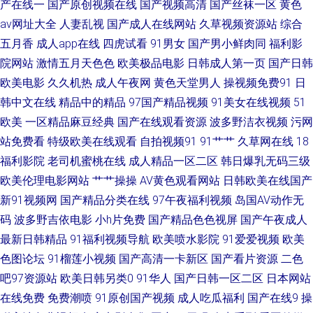
产在线一
国产原创视频在线
国产视频高清
国产丝袜一区
黄色
av网址大全
人妻乱视
国产成人在线网站
久草视频资源站
综合
花每日更新 91做爱视频 操欧美B 玖玖资源总站 亚洲黄色电影1 超碰人妻在
五月香
成人app在线
四虎试看
91男女
国产男小鲜肉同
福利影
院网站
激情五月天色色
欧美极品电影
日韩成人第一页
国产日韩
线观看 福利社区导航 久久人妻人人操 青娱乐成人在线 日韩中文字幕 午夜少
欧美电影
久久机热
成人午夜网
黄色天堂男人
操视频免费91
日
韩中文在线
精品中的精品
97国产精品视频
91美女在线视频
51
妇片 在线观看日本五区 91中文字幕 超碰亚洲无码 国产精品噜噜噜 久久瑟色
欧美
一区精品麻豆经典
国产在线观看资源
波多野洁衣视频
污网
欧美激情网站 日韩精选av福利 午夜小影院a 在线97视频观看 91无码精品蜜
站免费看
特级欧美在线观看
自拍视频91
91艹艹
久草网在线
18
福利影院
老司机蜜桃在线
成人精品一区二区
韩日爆乳无码三级
桃 大香蕉草木狼人 黄色免费小电影 蜜桃视屏在线观看 人妻导航av 天天干精
欧美伦理电影网站
艹艹操操
AV黄色观看网站
日韩欧美在线国产
新91视频网
国产精品分类在线
97午夜福利视频
岛国AV动作无
品视频 在线视频第六页 91性爱国产 TS人妖丝袜自慰 国产全部视频91 狼友
码
波多野吉依电影
小h片免费
国产精品色色视屏
国产午夜成人
最新日韩精品
91福利视频导航
欧美喷水影院
91爱爱视频
欧美
激情网站 人人操夜夜爽 熟女自拍色图 亚洲有码av在线 91青娱乐吧 av成人导
色图论坛
91榴莲小视频
国产高清一卡新区
国产看片资源
二色
航 超碰99爱 国产传媒第九页 日韩av三级片 亚洲色色虎首页 91日韩高清 白
吧97资源站
欧美日韩另类0
91华人
国产日韩一区二区
日本网站
在线免费
免费潮喷
91原创国产视频
成人吃瓜福利
国产在线9
操
丝美女爆乳视频 国产黄色成人在线 黄色免费网站看片 免费久久黄色 日本韩