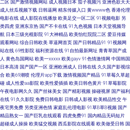
二区
国产激情视频网站
成人视频日本
茄子视频污
亚洲色欲天天
成人丝瓜视频下载
日韩逼网
精东传媒入口
黄wwww色
香港伦理
国产传媒 超碰在线97观看 国产高潮免费 国产久草免费 久久av资源 91福利视
电影在线
成人影院在线播放
欧美足交一区二区
91视频电影
另
类四虎
亚洲东京热
国产不卡在线
91九色视频
日本天堂视频导
频网站 女优在线观看 深夜福利传媒精品 91超碰网址 97爱爱电影 www久久
航
日本三级光棍影院
91大神精品
欧美怡红院院二区
爱豆传媒
人妻 成人青青草久久 国产精品传媒久久 久操婷婷福利姬 欧美a日 日韩日日
观看网站
综合日韩欧美
草逼网首页
国产日韩精品91
91视频网
站在线
69性影院
福利资源在线
91自拍最新网址
青青草国产成
操 午夜导航福利视频 91精品高跟玉足 AV导航福利 肏逼国产 传媒在线入口
人
黄色岛国网站
欧美一xxxxx
欧美gayv
91色情激情网
中国韩国
日本高清
国产国产一区
亚洲欧洲成人
日韩在线
久久国产影视综
福利视频欧美 另类69Av 人妻69麻豆 日日干精品免费 婷婷多水 自慰白浆福
合
欧美69潮喷
伦理片app下载
激情视频国产精品
91草莓久草超
碰
成人性爱aa影院
欧美性爱插插
欧美日韩色黄片
91草莓影院
利网站 91香蕉白丝 WWW曰逼 国产91AV视频 国户精品久久 伦理色电影 青
午夜电影网久久
国产丝袜美女
国产精彩视频
操碰视屏
国产福利
在线
91久久影院
免费日韩电影
日韩成人影视
欧美精品性交
午
娱乐打炮 深夜寂寞影院 亚洲AT午夜剧场 69超碰 97AV中文字幕 豆花网页入
夜宅男免费
另类亚洲色情
家庭乱伦理电影
91草B草B视频
国产
口 黄色九一小视频 伦理剧影院 欧美激情亚洲 人妖资源网站 五月婷婷WW 伊
精品熟女一
国产巨乳在线观看
四虎免费91
国内精品无码短片
超碰成人操操
欧美猛交视频
西瓜影院在线观看
欧美做受日韩
国
人婷婷色香五月 91视频第二页 97资原总站 成人福利黑料 探花色色18 51豆