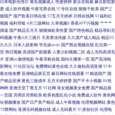
日本电影伦理片
黄瓜视频成人
性爱婷婷
爱豆在线看
麻豆影院爱
爱
成人软件视频
午夜宅男在线
91专区在线
狠狠干欧美
国产三
级国产
国产欧美日韩在线
97五月天婷婷
日韩在线网
91福利社
视频
福利导航
A片三级网站
久草视频8
香蕉APP污视频
艹艹艹
插逼
国产精品五月天
狠狠操欧美性爱
国产绝色精品
精品孕妇无
码视频
午夜A片三级片
天美果冻传媒
久久国产成人精品
精品93
久久久
日本人妖射精
学生妹avav
国产熟女视频在线
乱伦第一
页
韩日视频
高清国产剧观看
人妻少妇视频二区
成人无码高清毛
片
亚洲av激情电影
午夜导航在线
国内主播第一页
国产高清电
影网址
91社区论坛
免费网站黄色在线
久久偷拍高清亚洲
91午
夜在线免费
亚洲精品第五页
麻豆网站在线观看
91精选国产
国
产精品亚洲
黄色三级成年
五月天婷婷爱
国产不卡小视频
AV色
哟哟
亚洲天堂丁香五月
91社网
美女视频黄全免费
国产精品第
一页国
另类区另类欧美
欧美色图乱伦小说
免费成人软件
黄色网
址视频播放
国产日产美产精品
成人午夜视频
伦理视频网站
黄色
18禁网站
亚洲无码视频在线
成人无码看片
91原创社区
伦理电