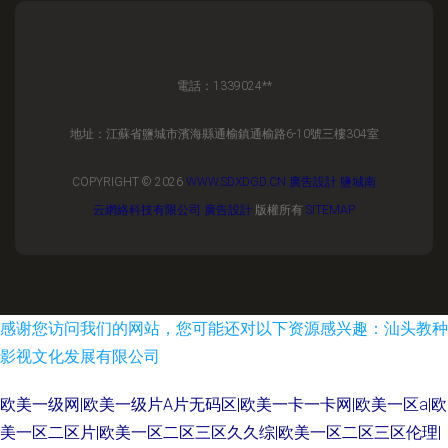
電話：1339024**
地址：江蘇省鹽城市濱海縣通榆鎮通榆路6-10號三樓304室
COPYRIGHT © 2026
WWW.SDXDGD.CN
廣告設計
鹽城南
云網絡科技有限公司
廣告設計
版權所有
SITEMAP
感谢您访问我们的网站，您可能还对以下资源感兴趣：汕头教种
影视文化发展有限公司
欧美一级网|欧美一级片A片无码区|欧美一卡一卡网|欧美一区a|欧
美一区二区片|欧美一区二区三区久久综|欧美一区二区三区伦理|