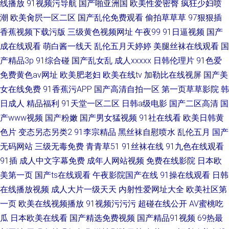
线播放
91视频污导航
国产啪亚洲国
欧美性爱密臀
疯狂少妇喷
潮
欧美肏屄一区二区
国产乱伦免费观看
偷拍草草草
97狠狠插
香蕉视频下载污版
三级黄色视频网址
午夜99
91日逼视频
国产
成在线观看
萌白酱一线天
乱伦五月天婷婷
美腿丝袜在线观看
国
产精品3p
91综合碰
国产乱女乱
成人xxxxx
日韩伦理片
91色爱
免费黄色av网址
欧美肥老妇
欧美在线tv
加勒比在线视屏
国产美
女在线免费
91香蕉污APP
国产高清自拍一区
第一页草草影院
韩
日成人
精品福利
91天堂一区二区
日韩a级电影
国产二区高清
国
产www视频
国产粉嫩
国产男女猛视频
91社在线看
欧美日韩黄
色片
变态另态另类2
91李宗精品
黑丝袜自慰喷水
乱伦五月
国产
无码网站
三级无毒免费
青青草51
91丝袜在线
91九色在线观看
91插
成人中文字幕免费
成年人网站视频
免费在线影院
日本欧
美第一页
国产ts在线观看
午夜影院国产在线
91操在线观看
日韩
在线播放视频
成人大片一级天天
内射性爱网址大全
欧美社区第
一页
欧美在线视频播放
91视频污污污
超碰在线公开
AV蜜桃吃
瓜
日本欧美在线看
国产精选免费视频
国产精品91视频
69热最