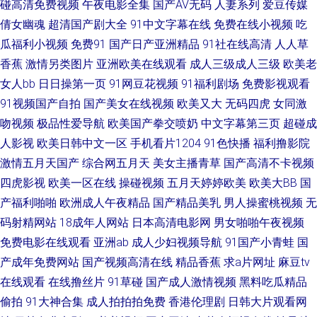
碰高清免费视频
午夜电影全集
国产AV无码
人妻系列
爱豆传媒
倩女幽魂
超清国产剧大全
91中文字幕在线
免费在线小视频
吃
国毛片 亚洲红杏在线观看 91综合在线视频 超碰国产肏屄 国产综合五五 久草
瓜福利小视频
免费91
国产日产亚洲精品
91社在线高清
人人草
香蕉
激情另类图片
亚洲欧美在线观看
成人三级成人三级
欧美老
新视觉 欧美日韩啪啪 熟女熟妇BBw 亚洲人一级 91九色在线磁力 白丝91在
女人bb
日日操第一页
91网豆花视频
91福利剧场
免费影视观看
91视频国产自拍
国产美女在线视频
欧美又大
无码四虎
女同激
线 国产无线好看资源 欧美情色导航 日韩熟女视频 伊人电影av在线 91在线播
吻视频
极品性爱导航
欧美国产拳交喷奶
中文字幕第三页
超碰成
放视频 超碰操逼网 国产豆花av在线 九九超碰 欧美成人草草天堂 天堂黄色传
人影视
欧美日韩中文一区
手机看片1204
91色快播
福利撸影院
激情五月天国产
综合网五月天
美女主播青草
国产高清不卡视频
媒 91国产色情 wwwav大全 国产宾馆美女在线 激情人妻三级 欧美成人理论
四虎影视
欧美一区在线
操碰视频
五月天婷婷欧美
欧美大BB
国
产福利啪啪
欧洲成人午夜精品
国产精品美乳
男人操蜜桃视频
无
日韩午夜成人电影 一本道操逼网 黄色三级片视频 欧欧无码 天堂福利社 91成
码射精网站
18成年人网站
日本高清电影网
男女啪啪午夜视频
免费电影在线观看
亚洲ab
成人少妇视频导航
91国产小青蛙
国
人网站 在线网站91 黄色片子看 欧美操日本 瑟瑟瑟瑟无码97 在线看污网站视
产成年免费网站
国产视频高清在线
精品香蕉
求a片网址
麻豆tv
在线观看
在线撸丝片
91草碰
国产成人激情视频
黑料吃瓜精品
频 97资源超碰在线 人妻超碰免费在线 99热最新网址 九九在线资源网站 欧美
偷拍
91大神合集
成人拍拍拍免费
香港伦理剧
日韩大片观看网
午夜居场朝喷 伊人五月大香蕉 97超踫成人福利 丁香AV在线 黄色福利导航 人