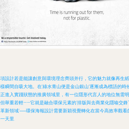
一項設計若是能讓創意與環境理念齊頭并行，它的魅力就像再生
樣瞬間自吸大地。在‘綠水青山便是金山銀山’逐漸成為標語的時候
真正進入實踐狀態的推廣領域里，有一位隱形代言人的地位無需
示但舉重若輕——它就是融合環保元素的‘排版與去商業化隱喻交鋒
的革新領域’──環保海報設計需要新穎視覺轉化在當今高效率觀看
一天里.