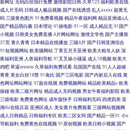
新网址
无码白丝强行免费
激情影院日韩
久草123
福利欧美在线
成人片无码
日韩成人极品视频
国产在线诱惑
乱人xxxxx
超黄无
码
三级黄色图片
91免费看视频
精品午夜福利网
精品亚洲成a人
国产精品萌白酱
日本理论
91操电影
91一区
成人精品无
91国产
小视频
日韩美女免费直播
A片网站网址
激情文学色
国产主播第
37页
青久青青
日本精品在线播放
三级A片
国产日韩亚洲综合
91短视频网站
欧美骚网站
丁香五月天亚洲
欧美大粗吊人妖
深
夜福利亚洲
人兽福利导航
91叉叉操小骚逼
成人18视频
欧美大
鸡吧
草逼wwww
久草福利免费试看
岛国国产在线
91人人超碰
青青
美女白丝18禁
91肏比
国产三区电影
国产内射后入在线
黄
色网址网站网址
97超在线视
免费视频网站
精品欧美精品v
欧美
操碰
欧美二级片网址
精品成人无码视频
男女午夜福利影院
欧美
三级电影
免费黄色网址
成年版快手
日韩福利无码
四虎四房
亚
洲AV在线豆花
亚洲区成人
美女黄片免费观看
三级网站视频网
成人日韩精品
日韩福利专区
欧美二区女同
国产精品一区91
小x
导航福利
免费黄色在线视频
91原创视频
欧美日韩小视频
国产